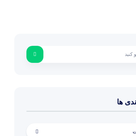
دی ها
ت