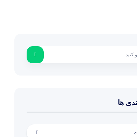
دی ها
ت