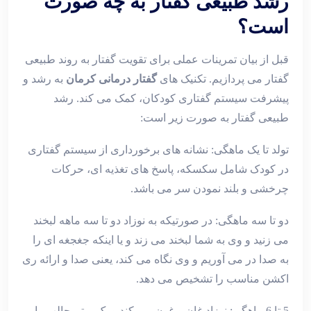
رشد طبیعی گفتار به چه صورت
است؟
قبل از بیان تمرینات عملی برای تقویت گفتار به روند طبیعی
گفتار می پردازیم. تکنیک های
گفتار درمانی کرمان
به رشد و
پیشرفت سیستم گفتاری کودکان، کمک می کند. رشد
طبیعی گفتار به صورت زیر است:
تولد تا یک ماهگی: نشانه های برخورداری از سیستم گفتاری
در کودک شامل سکسکه، پاسخ های تغذیه ای، حرکات
چرخشی و بلند نمودن سر می باشد.
دو تا سه ماهگی: در صورتیکه به نوزاد دو تا سه ماهه لبخند
می زنید و وی به شما لبخند می زند و یا اینکه جغجغه ای را
به صدا در می آوریم و وی نگاه می کند، یعنی صدا و ارائه ری
اکشن مناسب را تشخیص می دهد.
5 تا 6 ماهگی: نوزاد غان و غون می کند و یک ریتم جالب را