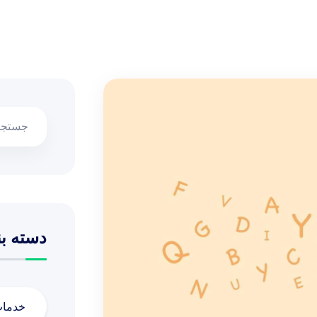
دسته بن
خدما