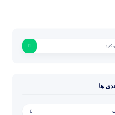
دی ها
ت